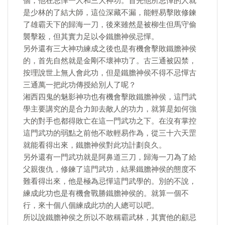
個，他在忌憚一人和三大神功。首先他所忌憚的人就
是少林的了結大師，這位深藏不漏，能輕易擊敗修鍊
了雄霸天下的歸海一刀，後來雖然是被柳生但馬守偷
襲擊殺，但其實力足以令鐵膽神侯忌憚。
另外還有三大神功練成之後也是有機會擊敗鐵膽神侯
的，首先自然就是金剛不壞神功了。古三通被囚禁，
按理說世上無人會此功，但是鐵膽神侯不得不忌憚古
三通萬一把此功傳授給別人了呢？
湘西四鬼的魅影神功也有機會擊敗鐵膽神侯，這門武
學主要講究的是合力卸去敵人的功力，就算是如何強
大的對手也都得敗亡在這一門武功之下。在沒有掌控
這門武功的弱點之前他不敢輕易作為，從三十六天罡
就能看得出來，鐵膽神侯對此功計劃良久。
另外還有一門武功就是阿鼻道三刀，歸海一刀為了給
父親復仇，修鍊了這門武功，結果鐵膽神侯的態度不
難看得出來，他是極為忌憚這門武學的。別的不說，
練成此功也是有機會戰勝鐵膽神侯的。就算一個不
行，來十個八個練成此功的人總可以吧。
所以說鐵膽神侯之所以不敢稱霸武林，其實他的顧忌