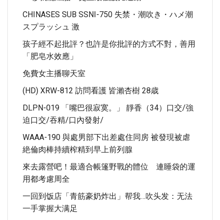
CHINASES SUB SSNI-750 失禁・潮吹き・ハメ潮
スプラッシュ 激
孩子經不起批評？也許是你批評的方式不對，善用
「肥皂水效應」
免費女主播聊天室
(HD) XRW-812 訪問看護 皆瀨杏樹 28歳
DLPN-019 「嘴巴很寂寞。」 靜香（34）口交/強
迫口交/吞精/口內發射/
WAAA-190 與處男部下出差處住同房 被發現被虐
絶倫肉棒持續榨精到早上前列腺
來去露營吧！最適合帳篷野戰的體位 連睡袋的運
用都考慮周全
一回到饭店「青筋豪奶炸出」帮我…吹头发：无法
一手掌握大满足