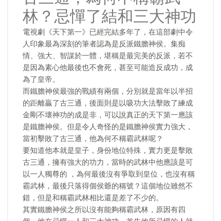
林？忌憚了結和三大神功
電視劇《天下第一》已經完結多年了，在這部劇中令
人印象最為深刻的筆者認為是反派鐵膽神侯。集痴
情、強大、智謀於一體，堪稱是最完美的反派，若不
是因為素心他最後也不會死，甚至可能造反成功，成
為了皇帝。
而鐵膽神侯最強的戰績有兩個，分別就是當年以半招
的距離贏了古三通，後面則是以吸功大法擊敗了練成
金剛不壞神功的成是非，可以說真正的天下第一應該
是鐵膽神侯。但是令人奇怪的是鐵膽神侯實力強大，
當初擊敗了古三通，他為何不稱霸武林呢？
要知道他本就是皇子，身份地位特殊，實力更是擊敗
古三通，擁有強大的功力，當時的武林中他應該是可
以一人獨尊的 ，為何最後沒有爭取到皇位，也沒有稱
霸武林，最後只落得個侯爺的稱號？這個地位雖然不
錯，但是和稱霸武林相比還是差了不少的。
其實鐵膽神侯之所以沒有能夠稱霸武林，原因有四