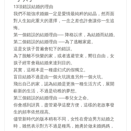
13項錯誤結婚的理由
我們不能強求婚姻一定是愛情最純粹的結晶，然而面
對人生如此重大的選擇，一念之差也許會讓你一生追
悔。
第一個錯誤的結婚理由── 降格以求，為結婚而結婚。
第二個錯誤的結婚理由 ──為了逃離家庭。
這是女孩子普遍會犯下的錯誤。
為了脫離不快樂的家，或者逃避管束，嚮往自由，女
孩子經常會藉結婚來達到目的。
其實，這根本是一種虛幻式的假獨立。
盲目結婚不過是由一個火坑跳進另外一個火坑。
飛出自己的家，認為結婚是更換一種生活方式，展開
嶄新的生活，不過是幼稚的夢想。
第三個錯誤的結婚理由 ──奉兒女之命。
你會感到訝異，盡管避孕這麼方便，這樣的老故事發
生的頻率依然很高。
儘管新時代的版本稍有不同，女性在脅迫男方結婚之
時，雖然表示對方不過是種馬，她勇於做未婚媽媽，