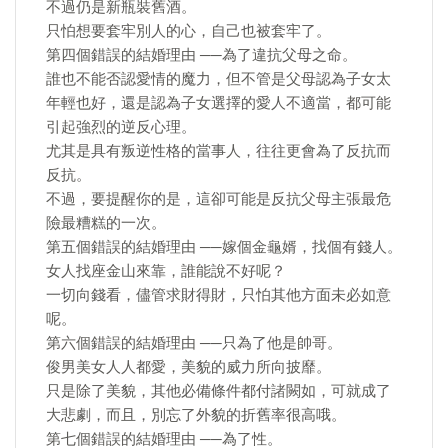
不過仍是新瓶裝舊酒。
只怕想要套牢別人的心，自己也被套牢了。
第四個錯誤的結婚理由 ──為了違抗父母之命。
誰也不能否認愛情的魔力，但不管是父母認為子女太
年輕也好，還是認為子女選擇的愛人不適當，都可能
引起強烈的逆反心理。
尤其是具有叛逆性格的當事人，往往更會為了反抗而
反抗。
不過，要提醒你的是，這卻可能是反抗父母主張最危
險最糟糕的一次。
第五個錯誤的結婚理由 ──嫁個金龜婿，找個有錢人。
女人找座金山來靠，誰能說不好呢？
一切向錢看，儘管求財得財，只怕其他方面未必如意
呢。
第六個錯誤的結婚理由 ──只為了他是帥哥。
俊男美女人人都愛，美貌的威力所向披靡。
只是除了美貌，其他必備條件都付諸闕如，可就成了
大悲劇，而且，別忘了外貌的折舊率很高哦。
第七個錯誤的結婚理由 ──為了性。