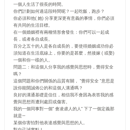
一個人生活了很長的時間。
你們計劃如何過這段時間呢？一起吃飯，跑步？
你必須和他( 她) 分享更深更有意義的事情，你們必須
有共同的生活目標。
在一個婚姻裡有兩種情形會發生：你們可以一起成
長，或者各自成長。
百分之五十的人是各自成長的，要使得婚姻成功你必
須知道在生活底線上，你要的是甚麼，然後嫁 ( 或娶)
一個和你一樣的人。
問題二：和這個人分享我的感覺與思想時，覺得安全
嗎？
這個問題和你們關係的品質有關， "覺得安全 "意思是
說你能開誠佈公的和這個人溝通嗎？
良好的溝通基礎是信任，相信我不會因為表答我的感
覺與思想而遭到處罰或傷害。
我的一個同事對一個" 會凌虐人的人" 下了一個定義那
就是—
某個你害怕對他表達感覺與思想的人。
對自己誠實點 !