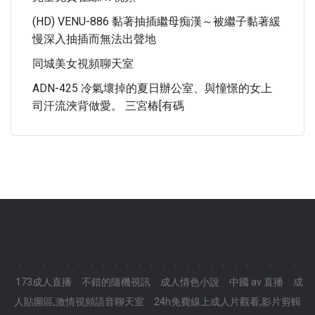
(HD) VENU-886 黏著抽插繼母痴漢～被繼子黏著緩
慢深入抽插而無法出聲地
同城美女視頻聊天室
ADN-425 冷氣壞掉的夏日辦公室、與憧憬的女上
司汗流浹背做愛。 三宮椿[有碼
.
.
.
.
.
.
.
.
.
.
.
.
.
.
.
.
.
.
.
.
.
.
.
.
173成人直播
不錯的隨機視訊
成人情色小說
中國 av 直播
成
人貼圖區,激情視頻語音聊天室
24h免費線上成人片觀看,影片剪輯