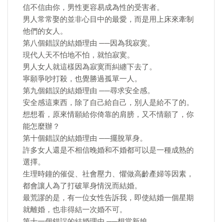
信不信由你，男性更容易成為性的受害者。
男人常常娶的並非心目中的最愛，而是用上床來牽制
他們的女人。
第八個錯誤的結婚理由 ──因為我寂寞。
現代人天不怕地不怕，就怕寂寞。
男人女人就這樣因為寂寞而糾纏下去了。
寧願爭吵打殺，也覺勝過孤單一人。
第九個錯誤的結婚理由 ──尋求安全感。
安全感這東西，除了自己給自己，別人是給不了的。
想想看，原來情願給你倚靠的肩膀，又不情願了，你
能怎麼辦？
第十個錯誤的結婚理由 ──擺脫單身。
許多女人還是不相信晚婚和不婚都可以是一種成熟的
選擇。
生理時鐘的催促、社會壓力、懼做高齡產婦等因素，
都會讓人為了打破單身情況而結婚。
最荒謬的是，有一位女性告訴我，即使結婚一個星期
就離婚，也非得結一次婚不可。
第十一個錯誤的結婚理由 ──想當新娘。