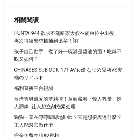
相關閱讀
HUNTA-944 欲求不滿離家大嫂在騎乘位中出後、
再次持續懇求抽插到懷孕！[有
孩子自己動手，煮了好一碗滿是醬油的面！吃與不
吃又如何？
CHINASES SUB DDK-171 AV女優 なつめ愛莉VS究
極のリアルド
福利直播平台視頻
台湾鲁男最爱的萝莉控！童颜藏着「惊人乳量」诱
人胴体...让人想立刻抱紧处理！
狗狗一直在哼哼唧唧地呻吟？它是想要表達什麼？
主人能幫它做什麼
完全免費在線AV視頻