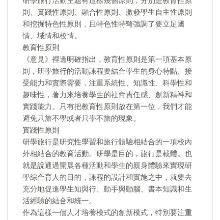
研學旅行活動主題有這樣幾個原則，分別是教育性原
則、實踐性原則、融合性原則、激發學生自主性原則
和挖掘特色性原則，且特色性特彆強調了要立足國
情、域情和校情。
教育性原則
《意見》裡邊明確指出，教育性原則是第一項基本原
則，研學旅行的活動課程要結合學生的身心特點、接
受能力和實際需要，注重系統性、知識性、科學性和
趣味性，著力來培養學生的社會責任感、創新精神和
實踐能力。只有把教育性原則放在第一位，我們才能
避免只旅不學或者只學不旅的現象。
實踐性原則
研學旅行是研究性學習和旅行體驗相結合的一項校內
外相結合的教育活動。研學是目的，旅行是載體。也
就是說通過開展各種活動和學生的親身體驗來實現研
學綜合育人的目的，課程的設計和實施之中，就要去
充分地促進學生知與行、動手與動腦、書本知識和生
活經驗的結合和統一。
作為這樣一個人才培養模式的創新模式，特別要注重