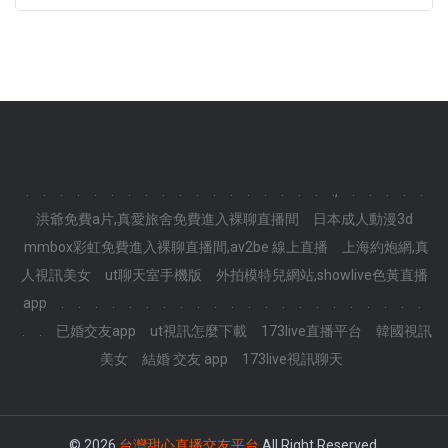
.
.
.
.
.
.
.
.
.
.
.
.
.
.
.
.
.
.
.,
.
.
.
.
.
洪爺免費a片,真愛旅舍免費進入裸聊直播間
日本成人動漫3d
mmbox彩虹免費進入裸聊直播間,av2be 線上直播
上海約炮網,真
人視訊美女
ut聊天室手機版
外拍模特兒網站,showlive色黃直播
app
.
.
.
.
.
.
.
.
.
.
.
.
.
.
.
.
.
.
.
.
.
.
.
.
已婚交友app
ut視訊怎麼下載
173live直播平台
韓國視訊
美女
結婚 交友 app
173live視訊聊天
© 2026
台灣甜心直播交友平台
All Right Reserved.