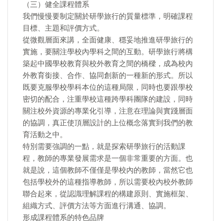
（三）健全課程體系
我們慢慢要制定關於研學旅行的質量標準，明確課程
目標、主題和評價方式。
從微觀層面來講，全面健康、穩妥地推進研學旅行的
實施，要關注學校內學科之間的互動。研學旅行將構
築起中國學校教育與校外教育之間的橋樑，成為校內
外教育銜接、合作、協同創新的一種新的形式。所以
既要克服學校學科本位的這種局限，同時也要跟學校
密切的配合，注重學校這種跨學科團隊的建設，同時
關注校外資源的專業化引導，注意在理論與實踐層面
的協調，真正使頂層設計的上位概念落實到我們的教
育活動之中。
特別需要強調的一點，就是探索研學旅行的活動課
程，教師的專業發展需求是一個非常重要的方面。也
就是說，這個教師不僅僅是學校內的教師，當然它也
包括學校外的這種指導教師，所以需要校內校外教師
聯合起來，從認識理解課程的構建原則、實施框架、
組織方式、評價方法等方面進行溝通、協調。
形成課程體系的特色品牌