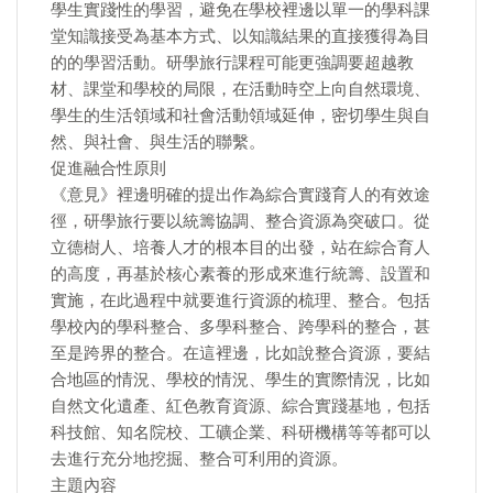
學生實踐性的學習，避免在學校裡邊以單一的學科課
堂知識接受為基本方式、以知識結果的直接獲得為目
的的學習活動。研學旅行課程可能更強調要超越教
材、課堂和學校的局限，在活動時空上向自然環境、
學生的生活領域和社會活動領域延伸，密切學生與自
然、與社會、與生活的聯繫。
促進融合性原則
《意見》裡邊明確的提出作為綜合實踐育人的有效途
徑，研學旅行要以統籌協調、整合資源為突破口。從
立德樹人、培養人才的根本目的出發，站在綜合育人
的高度，再基於核心素養的形成來進行統籌、設置和
實施，在此過程中就要進行資源的梳理、整合。包括
學校內的學科整合、多學科整合、跨學科的整合，甚
至是跨界的整合。在這裡邊，比如說整合資源，要結
合地區的情況、學校的情況、學生的實際情況，比如
自然文化遺產、紅色教育資源、綜合實踐基地，包括
科技館、知名院校、工礦企業、科研機構等等都可以
去進行充分地挖掘、整合可利用的資源。
主題內容