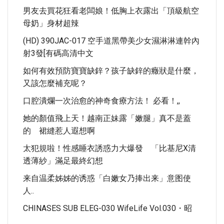
男友去買花狂看老闆娘！低胸上衣露出「頂級航空
母奶」身材超辣
(HD) 390JAC-017 空手道黑帶美少女濕淋淋連幹內
射3發[有碼高清中文
如何有效預防寶寶缺鋅？孩子缺鋅的癥狀是什麼，
又該怎麼補充呢？
口腔潰爛一次治愈的神奇食療方法！ 必看！,,
她的顏值飛上天！越南正妹露「嫩腿」真不是蓋
的 裙縫惹人遐想啊
太犯規啦！性感睡衣誘惑力大爆發 「比基尼X清
透薄紗」滿足最終幻想
来自温柔姊姊的诱惑「白嫩女乃捧出来」意图使
人..
CHINASES SUB ELEG-030 WifeLife Vol.030・昭