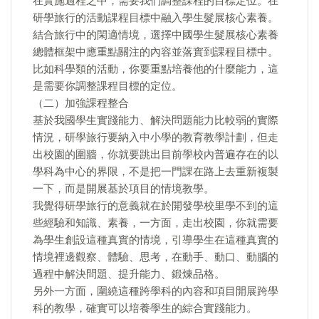
在實施過程之中，需要我們調整課程的目標定位。在
研學旅行的活動課程目標中融入學生髮展核心素養。
結合旅行中的閑適情境，選擇中國學生髮展核心素養
總體框架中應重點關注的內容並落實到課程目標中。
比如科學類的活動，你要重點培養他的什麼能力，這
是需要你調整課程目標的定位。
（二）加強課程整合
基於我國學生實踐能力、解決問題能力比較弱的實際
情況，研學旅行要納入中小學的教育教學計劃，但走
出校園的圍牆，你就要跳出目前學校內普遍存在的以
學科為中心的界限，不是把一門課在路上去重新複製
一下，而是開展基於項目的情境教學。
我覺得研學旅行的意義就在於開發學校里學不到的這
些經驗和知識、素養，一方面，走出校園，你就需要
為學生創設這種真實的情境，引導學生在這種真實的
情境裡邊觀察、體驗、思考，在動手、動口、動腦的
過程中解決問題、提升能力、鍛煉品格。
另外一方面，圍繞這種跨學科的內容和項目開展跨學
科的教學，確實可以培養學生的綜合實踐能力。