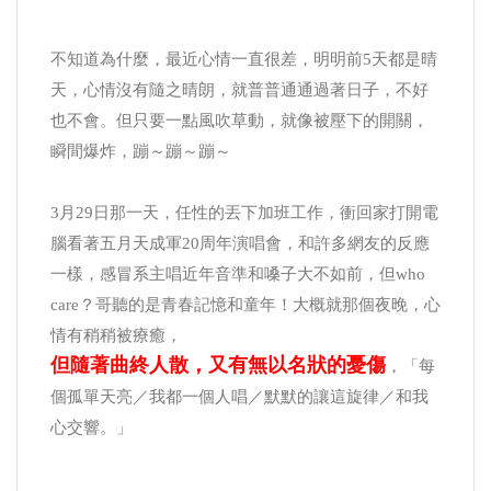
不知道為什麼，最近心情一直很差，明明前5天都是晴
天，心情沒有隨之晴朗，就普普通通過著日子，不好
也不會。但只要一點風吹草動，就像被壓下的開關，
瞬間爆炸，蹦～蹦～蹦～
3月29日那一天，任性的丟下加班工作，衝回家打開電
腦看著五月天成軍20周年演唱會，和許多網友的反應
一樣，感冒系主唱近年音準和嗓子大不如前，但who
care？哥聽的是青春記憶和童年！大概就那個夜晚，心
情有稍稍被療癒，
但隨著曲終人散，又有無以名狀的憂傷
，「每
個孤單天亮／我都一個人唱／默默的讓這旋律／和我
心交響。」