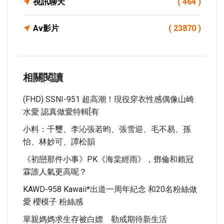
視訊聊天
( 464 )
Av影片
( 23870 )
相關閱讀
(FHD) SSNI-951 超高潮！現役穿衣性感偶像山崎
水愛 認真做愛特輯[有
小料：千璽、李沁張若昀、張雪迎、毛不易、孫
怡、林妙可、譚松韻
《初戀那件小事》PK《海棠經雨》，鄧倫和賴冠
霖誰人氣更高呢？
KAWD-958 Kawaii*出道一周年紀念 和20名粉絲做
愛 櫻模子 粉絲感
單親媽媽求生存被白嫖 勒戒期待新生活