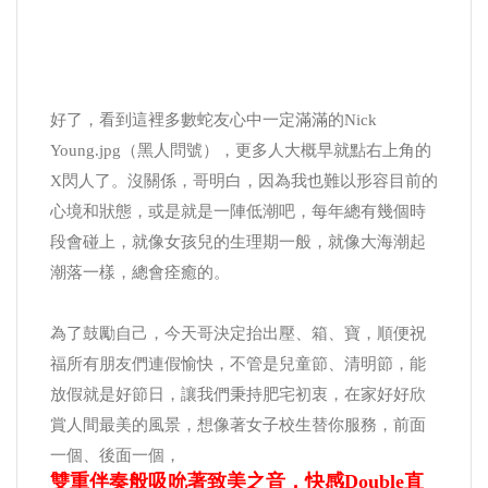
好了，看到這裡多數蛇友心中一定滿滿的Nick
Young.jpg（黑人問號），更多人大概早就點右上角的
X閃人了。沒關係，哥明白，因為我也難以形容目前的
心境和狀態，或是就是一陣低潮吧，每年總有幾個時
段會碰上，就像女孩兒的生理期一般，就像大海潮起
潮落一樣，總會痊癒的。
為了鼓勵自己，今天哥決定抬出壓、箱、寶，順便祝
福所有朋友們連假愉快，不管是兒童節、清明節，能
放假就是好節日，讓我們秉持肥宅初衷，在家好好欣
賞人間最美的風景，想像著女子校生替你服務，前面
一個、後面一個，
雙重伴奏般吸吮著致美之音，快感Double直