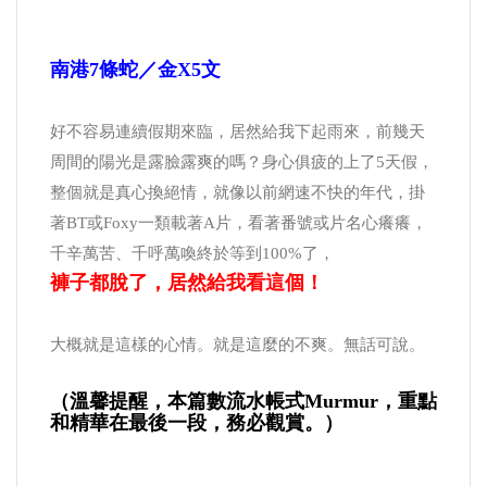
南港7條蛇／金x5文
好不容易連續假期來臨，居然給我下起雨來，前幾天
周間的陽光是露臉露爽的嗎？身心俱疲的上了5天假，
整個就是真心換絕情，就像以前網速不快的年代，掛
著BT或Foxy一類載著A片，看著番號或片名心癢癢，
千辛萬苦、千呼萬喚終於等到100%了，
褲子都脫了，居然給我看這個！
大概就是這樣的心情。就是這麼的不爽。無話可說。
（溫馨提醒，本篇數流水帳式murmur，重點
和精華在最後一段，務必觀賞。）