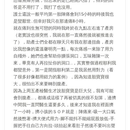
想做無痛分娩，但悲哀的是已經開六指了，得到的回
答是不用打了，我打了也沒用。
護士還說一般平均第一胎陣痛會到15小時的時後我也
是蠻厭世…但幸好我只在那邊痛8小時。
就在痛到生無可戀的同時我終於在九點左右進了產房
（老實說也很突然，我就在那一直痛然後就被推進去
了），助產士們全都在聊天只有我在那邊扭曲，產房
比我想像的還溫馨明亮一點，每次痛感一來除了用力
自殘外，她們也會幫助你擴張洞口，五味雜陳一次
來，畢竟有人再拉扯你的洞口…，其實整個過程順利我
都蠻意外，第一是開指順利第二是我居然用對力（看
了很多好像都用錯力的案例），因為知道胎寶寶很
大，很怕出不來要轉剖腹產。
因為上周五產檢醫生才說胎寶寶是巨大兒，我有可能
會剖腹產…，都痛成這樣了再被切真的很不划算，邊擠
中間我一直問醫生還要多久，後來才知道我在裡面擠
了一小時，擠小孩的ＳＯＰ就是：陣痛來-吸一大口氣
然後憋著-擠大便式用力-腳不能抖不能縮屁股放低-手
握把手往自己方向拉-頭抬起來看肚子然後不要叫出聲