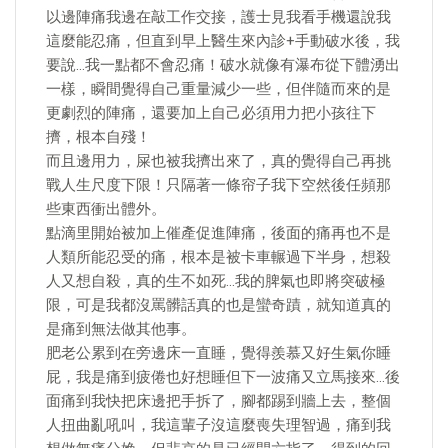
以邊陣痛我邊在敲工作交接，護士見我看手機還說我
這麼能忍痛，但直到早上醫生來內診+手動破水後，我
要說…我一點都不會忍痛！破水就像有瀑布從下體湧出
一樣，瞬間覺得自己重量減少一些，但伴隨而來的是
更劇烈的陣痛，還要加上自己必須用力把小孩往下
擠，根本自殘！
而且邊用力，屎也被我擠出來了，真的覺得自己再挑
戰人生尺度下限！只隔著一條帘子我下空然後任頻那
些東西衝出體外。
點滴里開始被加上催產促進陣痛，後面的痛再也不是
人類所能忍受的痛，根本是被卡車輾過下半身，想殺
人又想自殺，真的生不如死…我的脾氣也即將突破極
限，可是我都沒罵髒話真的也是蠻奇蹟，就知道真的
是痛到無法做其他事。
肥老公累到在旁邊床一直睡，覺得羨慕又好生氣你睡
屁，我是痛到疲倦也好想睡但下一波痛又立馬接來…後
面痛到我快把床邊把手拆了，腳都踢到牆上去，整個
人扭曲亂吼叫，我這輩子沒這麼喪失理智過，痛到我