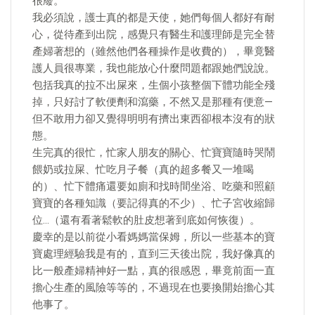
很廢。
我必須說，護士真的都是天使，她們每個人都好有耐
心，從待產到出院，感覺只有醫生和護理師是完全替
產婦著想的（雖然他們各種操作是收費的），畢竟醫
護人員很專業，我也能放心什麼問題都跟她們說說。
包括我真的拉不出屎來，生個小孩整個下體功能全殘
掉，只好討了軟便劑和瀉藥，不然又是那種有便意—
但不敢用力卻又覺得明明有擠出東西卻根本沒有的狀
態。
生完真的很忙，忙家人朋友的關心、忙寶寶隨時哭鬧
餵奶或拉屎、忙吃月子餐（真的超多餐又一堆喝
的）、忙下體痛還要如廁和找時間坐浴、吃藥和照顧
寶寶的各種知識（要記得真的不少）、忙子宮收縮歸
位…（還有看著鬆軟的肚皮想著到底如何恢復）。
慶幸的是以前從小看媽媽當保姆，所以一些基本的寶
寶處理經驗我是有的，直到三天後出院，我好像真的
比一般產婦精神好一點，真的很感恩，畢竟前面一直
擔心生產的風險等等的，不過現在也要換開始擔心其
他事了。