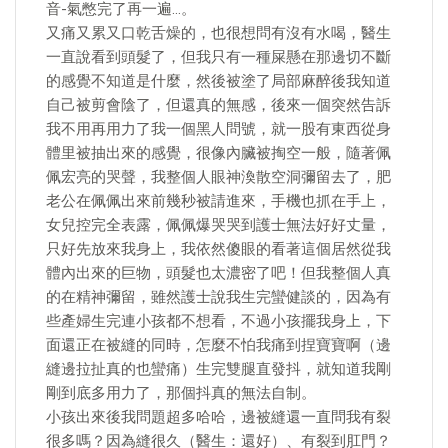
音-氣憋完了再一遍…。
又痛又累又口乾舌燥的，也很想問有沒有水喝，醫生
一直說看到頭髮了，但我只有一種屎懸在那邊切不斷
的感覺不知道是什麼，然後被塗了局部麻醉後我知道
自己被剪會陰了，但還真的無感，後來一個突然告訴
我不用再用力了我一個黑人問號，就一股有東西從身
體里被抽出來的感覺，很像內臟被掏空一般，隨著佩
佩宏亮的哭聲，我整個人眼神渙散空洞彌留去了，肥
老公在佩佩出來前幾秒被請進來，手機也抓在手上，
女兒控完全表露，佩佩爆哭哭到護士無法好好丈量，
只好先放來我身上，我依然傻眼的看著這個居然從我
體內出來的巨物，頭髮也太濃密了吧！但我整個人真
的在精神彌留，雖然護士說我生完蠻健談的，因為有
些產婦生完連小孩都不想看，不過小孩擺我身上，下
面還正在被縫的同時，怎麼不怕我痛到捏寶寶啊（邊
縫邊拉扯真的也蠻痛）生完雙腿直發抖，就知道我剛
剛到底多用力了，那個抖真的無法自制。
小孩出來後我問題超多哈哈，邊被縫還一直問我有裂
很多嗎？因為縫很久（醫生：還好）、有裂到肛門？