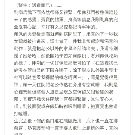
（醫生：邊邊而已）……。
到病房我下面依然很痛又很緊，很像肛門被整個縫起
來了的感覺，寶寶的體重、身高等信息我剛剛真的完
全沒有心記，幸好有女兒控都記得牢牢的。
佩佩的哭聲從走廊就傳到房間里了，果真的下一秒我
女鵝就被推進來，護士做了一件我非常感謝和滿意的
動作，就是把老公以外的家屬全部請出去，我還特別
謝了她哈哈，然後開始學習如何餵奶，看到佩佩吃奶
的樣子，剛剛的一切好像沒那麼可怕了（在這裡我已
經沒在管自己的下限在哪了，除了親友以外醫生護士
都可以隨意看我裸體的概念呵呵～），還是覺得很晃
神，頭一天住院肥老公依然在旁邊有空就睡，我則是
心裡想睡但整個人還是呈現放空彌留又很緊繃的狀
態，其實這幾天住院我一直都很緊繃，無法安心入
眠，到後面變成在餵奶時都喂到睡著，抱寶寶也會邊
打瞌睡。
生完之後下體的傷口還在隱隱做痛，底下也一直在排
惡露，墊著護墊和一直需要人處理上廁所的事，真的