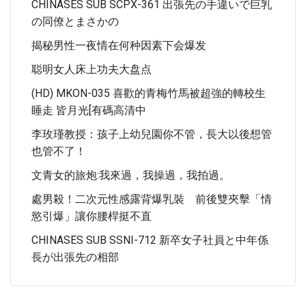
CHINASES SUB SCPX-361 出張先の手違いで巨乳
の同僚とまさかの
揭秘男性一夜情在何种因素下会爆发
聪明女人床上功夫大盘点
(HD) MKON-035 喜歡的青梅竹馬被超強的轉校生
睡走 皆月光[有碼高清中
李玫瑾教授：孩子上幼兒園你不管，長大以後想管
也管不了！
文青女的旅炮:我來過，我操過，我拍過。
處男殺！二次元性感露背爆乳裝 前後雙夾擊「情
慾引爆」讓你腰桿挺不直
CHINASES SUB SSNI-712 新卒女子社員と中年係
長が出張先の相部