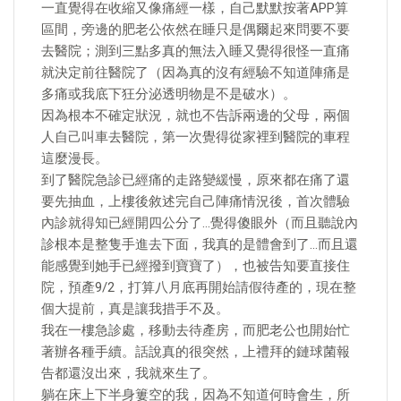
一直覺得在收縮又像痛經一樣，自己默默按著APP算
區間，旁邊的肥老公依然在睡只是偶爾起來問要不要
去醫院；測到三點多真的無法入睡又覺得很怪一直痛
就決定前往醫院了（因為真的沒有經驗不知道陣痛是
多痛或我底下狂分泌透明物是不是破水）。
因為根本不確定狀況，就也不告訴兩邊的父母，兩個
人自己叫車去醫院，第一次覺得從家裡到醫院的車程
這麼漫長。
到了醫院急診已經痛的走路變緩慢，原來都在痛了還
要先抽血，上樓後敘述完自己陣痛情況後，首次體驗
內診就得知已經開四公分了…覺得傻眼外（而且聽說內
診根本是整隻手進去下面，我真的是體會到了…而且還
能感覺到她手已經撥到寶寶了），也被告知要直接住
院，預產9/2，打算八月底再開始請假待產的，現在整
個大提前，真是讓我措手不及。
我在一樓急診處，移動去待產房，而肥老公也開始忙
著辦各種手續。話說真的很突然，上禮拜的鏈球菌報
告都還沒出來，我就來生了。
躺在床上下半身簍空的我，因為不知道何時會生，所