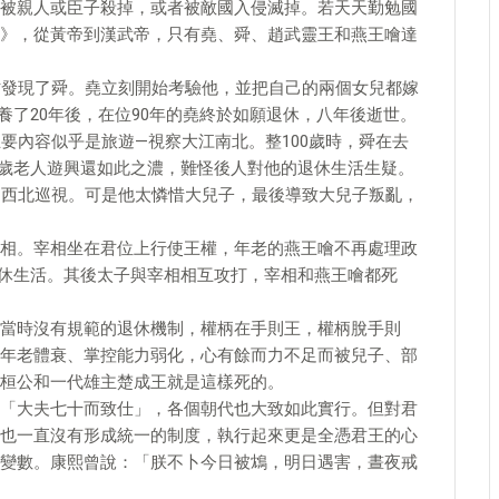
被親人或臣子殺掉，或者被敵國入侵滅掉。若天天勤勉國
》，從黃帝到漢武帝，只有堯、舜、趙武靈王和燕王噲達
們才發現了舜。堯立刻開始考驗他，並把自己的兩個女兒都嫁
養了20年後，在位90年的堯終於如願退休，八年後逝世。
要內容似乎是旅遊—視察大江南北。整100歲時，舜在去
歲老人遊興還如此之濃，難怪後人對他的退休生活生疑。
到西北巡視。可是他太憐惜大兒子，最後導致大兒子叛亂，
相。宰相坐在君位上行使王權，年老的燕王噲不再處理政
休生活。其後太子與宰相相互攻打，宰相和燕王噲都死
為當時沒有規範的退休機制，權柄在手則王，權柄脫手則
年老體衰、掌控能力弱化，心有餘而力不足而被兒子、部
桓公和一代雄主楚成王就是這樣死的。
「大夫七十而致仕」，各個朝代也大致如此實行。但對君
也一直沒有形成統一的制度，執行起來更是全憑君王的心
變數。康熙曾說：「朕不卜今日被鴆，明日遇害，晝夜戒