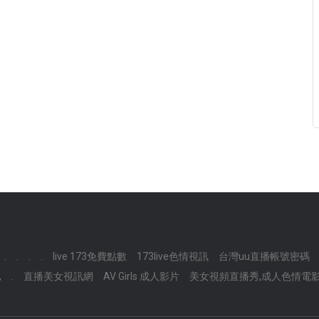
.
.
.
.
live 173免費點數
173live色情視訊
台灣uu直播帳號密碼
,
.
直播美女視訊網
AV Girls 成人影片
美女視頻直播秀,成人色情電