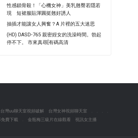
性感鎖骨殺！「心機女神」美乳翹臀若隱若
現 短裙服貼渾圓挺翹好誘人
抽插才能讓女人興奮？A 片裡的五大迷思
(HD) DASD-765 親密姪女的洗澡時間。勃起
停不下。 市來真尋[有碼高清
台灣uu聊天室視頻破解
台灣女神視頻聊天室
.
.
.
.
影免費下載
.
金瓶梅三級片在線觀看
視訊女主播