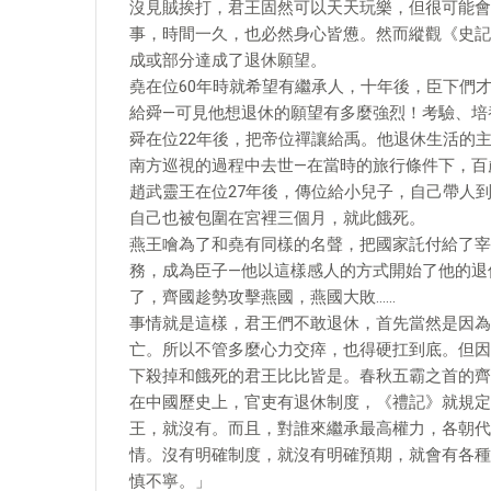
沒見賊挨打，君王固然可以天天玩樂，但很可能會
事，時間一久，也必然身心皆憊。然而縱觀《史記
成或部分達成了退休願望。
​堯在位60年時就希望有繼承人，十年後，臣下
給舜—可見他想退休的願望有多麼強烈！考驗、培
舜在位22年後，把帝位禪讓給禹。他退休生活的主
南方巡視的過程中去世—在當時的旅行條件下，百
趙武靈王在位27年後，傳位給小兒子，自己帶人
自己也被包圍在宮裡三個月，就此餓死。
燕王噲為了和堯有同樣的名聲，把國家託付給了宰
務，成為臣子—他以這樣感人的方式開始了他的退
了，齊國趁勢攻擊燕國，燕國大敗……
​事情就是這樣，君王們不敢退休，首先當然是因
亡。所以不管多麼心力交瘁，也得硬扛到底。但因
下殺掉和餓死的君王比比皆是。春秋五霸之首的齊
在中國歷史上，官吏有退休制度，《禮記》就規定
王，就沒有。而且，對誰來繼承最高權力，各朝代
情。沒有明確制度，就沒有明確預期，就會有各種
慎不寧。」