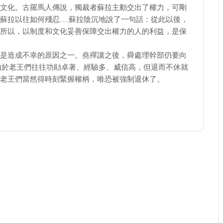
文化。古羅馬人傳說，獨裁者蘇拉主動交出了權力，可剛
蘇拉以往如何殘忍……蘇拉陰沉地說了一句話：從此以後，
所以，以制度和文化妥善保障交出權力的人的利益，是保
也是造成不幸的原因之一。堯禪讓之後，舜處理幹部仍要向
由於老王們往往功勛卓著、經驗多、威信高，但退而不休就
老王們當然得時刻緊握權柄，唯恐被強制退休了。