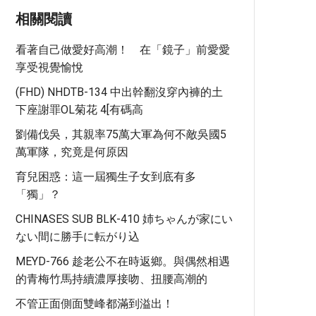
相關閱讀
看著自己做愛好高潮！ 在「鏡子」前愛愛
享受視覺愉悅
(FHD) NHDTB-134 中出幹翻沒穿內褲的土
下座謝罪OL菊花 4[有碼高
劉備伐吳，其親率75萬大軍為何不敵吳國5
萬軍隊，究竟是何原因
育兒困惑：這一屆獨生子女到底有多
「獨」？
CHINASES SUB BLK-410 姉ちゃんが家にい
ない間に勝手に転がり込
MEYD-766 趁老公不在時返鄉。與偶然相遇
的青梅竹馬持續濃厚接吻、扭腰高潮的
不管正面側面雙峰都滿到溢出！