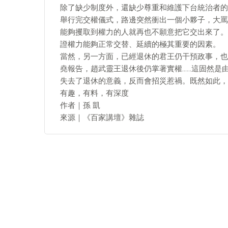
除了缺少制度外，還缺少尊重和維護下台統治者的
舉行完交權儀式，路邊突然衝出一個小夥子，大罵
能夠攫取到權力的人就再也不願意把它交出來了。
證權力能夠正常交替、延續的極其重要的因素。
​當然，另一方面，已經退休的君王仍干預政事，
堯報告，趙武靈王退休後仍掌著實權……這固然是
失去了退休的意義，反而會招災惹禍。既然如此，
有趣，有料，有深度
作者｜孫 凱
來源｜《百家講壇》雜誌