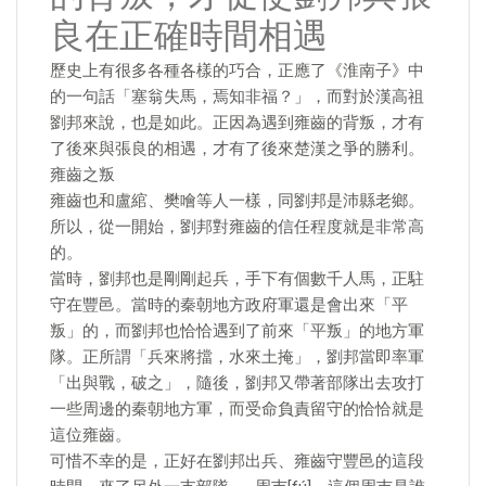
良在正確時間相遇
歷史上有很多各種各樣的巧合，正應了《淮南子》中
的一句話「塞翁失馬，焉知非福？」，而對於漢高祖
劉邦來說，也是如此。正因為遇到雍齒的背叛，才有
了後來與張良的相遇，才有了後來楚漢之爭的勝利。
雍齒之叛
雍齒也和盧綰、樊噲等人一樣，同劉邦是沛縣老鄉。
所以，從一開始，劉邦對雍齒的信任程度就是非常高
的。
當時，劉邦也是剛剛起兵，手下有個數千人馬，正駐
守在豐邑。當時的秦朝地方政府軍還是會出來「平
叛」的，而劉邦也恰恰遇到了前來「平叛」的地方軍
隊。正所謂「兵來將擋，水來土掩」，劉邦當即率軍
「出與戰，破之」，隨後，劉邦又帶著部隊出去攻打
一些周邊的秦朝地方軍，而受命負責留守的恰恰就是
這位雍齒。
可惜不幸的是，正好在劉邦出兵、雍齒守豐邑的這段