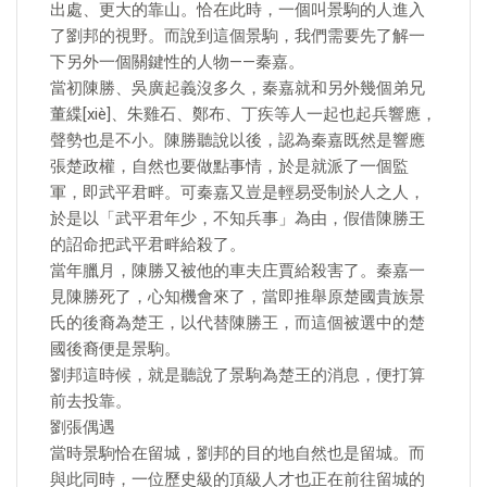
出處、更大的靠山。恰在此時，一個叫景駒的人進入
了劉邦的視野。而說到這個景駒，我們需要先了解一
下另外一個關鍵性的人物——秦嘉。
當初陳勝、吳廣起義沒多久，秦嘉就和另外幾個弟兄
董緤[xiè]、朱雞石、鄭布、丁疾等人一起也起兵響應，
聲勢也是不小。陳勝聽說以後，認為秦嘉既然是響應
張楚政權，自然也要做點事情，於是就派了一個監
軍，即武平君畔。可秦嘉又豈是輕易受制於人之人，
於是以「武平君年少，不知兵事」為由，假借陳勝王
的詔命把武平君畔給殺了。
當年臘月，陳勝又被他的車夫庄賈給殺害了。秦嘉一
見陳勝死了，心知機會來了，當即推舉原楚國貴族景
氏的後裔為楚王，以代替陳勝王，而這個被選中的楚
國後裔便是景駒。
劉邦這時候，就是聽說了景駒為楚王的消息，便打算
前去投靠。
劉張偶遇
當時景駒恰在留城，劉邦的目的地自然也是留城。而
與此同時，一位歷史級的頂級人才也正在前往留城的