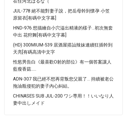
在住河北はるな（
JUL-778 絕不能對妻子說，把岳母幹到懷孕 小笠
原留衣[有碼中文字幕]
HND-976 想描繪自小穴溢出精液的樣子…初次無套
中出 花狩舞[有碼中文字幕]
(HD) 300MIUM-539 居酒屋搭訕辣妹連續狂插幹到
天亮[有碼高清中文字
性慾男告白《最喜歡O射的部位》有一個答案讓人
藍瘦香菇......
ADN-307 我已經不想再背叛您父親了… 持續被老公
拖油瓶侵犯的妻子內心糾結。
CHINASES SUB JUL-200 ワシ専用！！いいなり人
妻中出しメイド