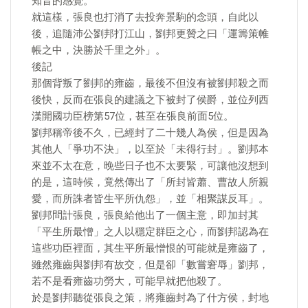
知音的感覺。
就這樣，張良也打消了去投奔景駒的念頭，自此以
後，追隨沛公劉邦打江山，劉邦更贊之曰「運籌策帷
帳之中，決勝於千里之外」。
後記
那個背叛了劉邦的雍齒，最後不但沒有被劉邦殺之而
後快，反而在張良的建議之下被封了侯爵，並位列西
漢開國功臣榜第57位，甚至在張良前面5位。
劉邦稱帝後不久，已經封了二十幾人為侯，但是因為
其他人「爭功不決」，以至於「未得行封」。劉邦本
來並不太在意，晚些日子也不太要緊，可讓他沒想到
的是，這時候，竟然傳出了「所封皆蕭、曹故人所親
愛，而所誅者皆生平所仇怨」，並「相聚謀反耳」。
劉邦問計張良，張良給他出了一個主意，即加封其
「平生所最憎」之人以穩定群臣之心，而劉邦認為在
這些功臣裡面，其生平所最憎恨的可能就是雍齒了，
雖然雍齒與劉邦有故交，但是卻「數嘗窘辱」劉邦，
若不是看雍齒功勞大，可能早就把他殺了。
於是劉邦聽從張良之策，將雍齒封為了什方侯，封地