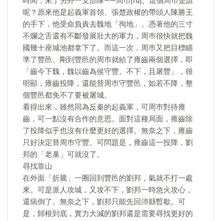
時間，來了另外一支部隊——周巿[fú]。這個周巿是誰
呢？原來他是起義軍首領、張楚政權的帶頭人陳勝王
的手下，他受命負責去魏地「徇地」。憑著他的三寸
不爛之舌還有不斷發展壯大的軍力，周巿很快就把魏
國幾十座城池都拿下了。而這一次，周巿又把目標瞄
準了豐邑。剛到豐邑的周巿就給了雍齒兩個選擇，即
「齒今下魏，魏以齒為侯守豐。不下，且屠豐」，很
明顯，雍齒投降，還能替周巿守豐邑，如若不降，整
個豐邑都免不了要被屠城。
看得出來，雖然同為反秦的起義軍，可周巿對待雍
齒，可一點沒有合作的意思。面對這種局面，雍齒除
了投降似乎也沒有什麼更好的選擇。無奈之下，雍齒
只好決定替周巿守豐。可問題是，雍齒這一投降，劉
邦的「老巢」可就沒了。
尋找靠山
在外面「折騰」一圈回到豐邑的劉邦，氣就不打一處
來。可是派人攻城，又攻不下，劉邦一時急火攻心，
還病倒了。無奈之下，劉邦只能先回沛縣暫歇。可
是，歸根到底，實力大減的劉邦還是需要尋找更好的