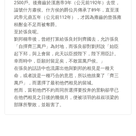
2500戶。後雍齒於漢惠帝3年（公元前192年）去世，
謚號什方肅侯。什方侯的爵位共傳承了89年，直至漢
武帝元鼎五年（公元前112年），才因為雍齒的曾孫雍
桓酎金不足而被奪爵。
至於張良呢。
劉邦稱帝後，曾經打算給張良封到齊國去，允許張良
「自擇齊三萬戶」為封地，而張良卻對劉邦說「始臣
起下邳，與上會留，此天以臣授陛下，陛下用臣計。
幸而時中，臣願封留足矣，不敢當萬戶侯。」
在張良的話語中也流露出他與劉邦的相見是一種天
命，或者說是一種巧合的意思，所以他捨棄了「齊三
萬戶」，而選擇了最初他們相見的留城。
然而，當初他們不約而同所選擇要投奔的景駒卻早已
在他們相見之日後的幾個月，便被項羽的叔叔項梁的
部隊所擊敗，並殺害了。