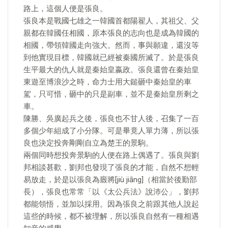
路上，這個人便是張良。
張良本是戰國七雄之一韓國首都陽翟人，其祖父、父
親都在韓國任相國，原本張良的志向也是成為韓國的
相國，帶領韓國走向強大。然而，事與願違，還沒等
到他實現目標，韓國就已經被秦國所滅了。於是張良
生平最大的仇人就是秦始皇嬴政。張良還曾在秦始皇
東遊至博浪沙之時，命力士用大鎚砸中秦始皇的車
駕，只可惜，砸中的只是副車，並不是秦始皇所剩之
車。
陳勝、吳廣起兵之後，張良也不甘人後，召集了一百
多個少年組成了小分隊。可是畢竟人單力薄，所以張
良也決定投奔剛剛自立為楚王的景駒。
兩個同時想投奔景駒的人便在路上偶遇了。張良與劉
邦相談甚歡，劉邦也發現了張良的才能，自然不想輕
易放走，於是以張良為廄將[jiù jiāng]（相當於後勤部
長），張良也常常「以《太公兵法》說沛公」，劉邦
都能領悟，並加以採用。因為張良之前跟其他人說起
這些的時候，都不被理解，所以張良自然有一種相遇