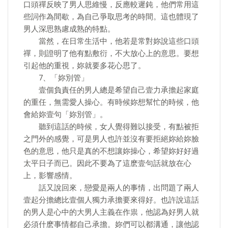
口頭禪反映了男人思維慢，反應較遲鈍，他們常用這
些詞作為間歇，為自己爭取思考的時間。這也體現了
男人深思熟慮成熟的特點。
當然，在日常生活中，他若是常對妳說這些口頭
禪，則證明了他有點敷衍，不大放心上的意思。要想
引起他的重視，妳就要多花心思了。
7、「妳別管」
壹個負責任的男人總是希望自己壹力承擔起家庭
的重任，無需愛人操心。有時候妳想幫忙的時候，他
會給妳壹句「妳別管」。
聽到這話的時候，女人覺得難以接受，有點被拒
之門外的感覺，可是男人也許並沒有要拒絕妳給妳臉
色的意思，他只是真的不想讓妳操心，希望妳好好過
太平日子而已。因此不要為了這麽壹句話就放在心
上，影響感情。
話又說回來，戀愛是兩人的事情，出問題了兩人
壹起分擔總比壹個人獨力承擔要來得好。也許說這話
的男人是心中的大男人主義在作祟，他認為好男人就
必須什麽事情都自己承擔。妳們可以都溝通，讓他認