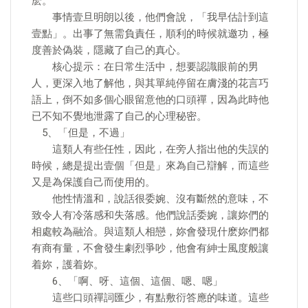
麽。
事情壹旦明朗以後，他們會說，「我早估計到這
壹點」。出事了無需負責任，順利的時候就邀功，極
度善於偽裝，隱藏了自己的真心。
核心提示：在日常生活中，想要認識眼前的男
人，更深入地了解他，與其單純停留在膚淺的花言巧
語上，倒不如多個心眼留意他的口頭禪，因為此時他
已不知不覺地泄露了自己的心理秘密。
5、「但是，不過」
這類人有些任性，因此，在旁人指出他的失誤的
時候，總是提出壹個「但是」來為自己辯解，而這些
又是為保護自己而使用的。
他性情溫和，說話很委婉、沒有斷然的意味，不
致令人有冷落感和失落感。他們說話委婉，讓妳們的
相處較為融洽。與這類人相戀，妳會發現什麽妳們都
有商有量，不會發生劇烈爭吵，他會有紳士風度般讓
着妳，護着妳。
6、「啊、呀、這個、這個、嗯、嗯」
這些口頭禪詞匯少，有點敷衍答應的味道。這些