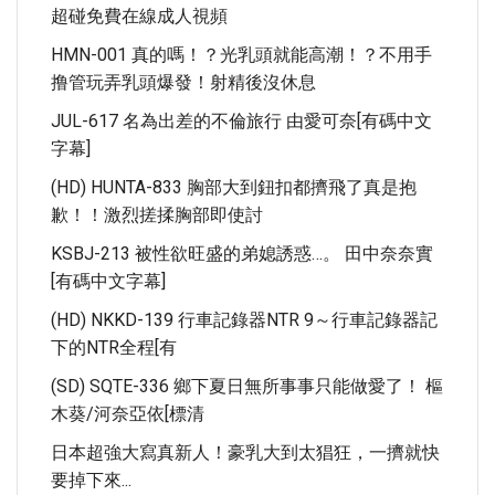
超碰免費在線成人視頻
HMN-001 真的嗎！？光乳頭就能高潮！？不用手
撸管玩弄乳頭爆發！射精後沒休息
JUL-617 名為出差的不倫旅行 由愛可奈[有碼中文
字幕]
(HD) HUNTA-833 胸部大到鈕扣都擠飛了真是抱
歉！！激烈搓揉胸部即使討
KSBJ-213 被性欲旺盛的弟媳誘惑…。 田中奈奈實
[有碼中文字幕]
(HD) NKKD-139 行車記錄器NTR 9～行車記錄器記
下的NTR全程[有
(SD) SQTE-336 鄉下夏日無所事事只能做愛了！ 樞
木葵/河奈亞依[標清
日本超強大寫真新人！豪乳大到太猖狂，一擠就快
要掉下來...