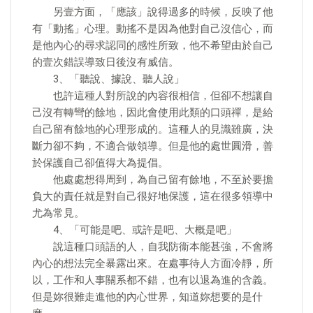
另壹方面，「應該」說得過多的時候，反映了他
有「動搖」心理。動搖不是因為他對自己沒信心，而
是他內心的尋求認同的感性所致，他不希望由於自己
的壹次錯誤導致日後沒有威信。
3、「聽說、據說、聽人說」
也許這種人對所說的內容很相信，但卻不想讓自
己沒有轉彎的餘地，因此會使用此類的口頭禪，是給
自己留有餘地的心理形成的。這種人的見識雖廣，決
斷力卻不夠，不適合做領導。但是他的處世圓滑，善
於保護自己卻值得大為提倡。
他處處想得周到，為自己留有餘地，不至於要擔
負大的責任就是對自己很好地保護，這在很多領導中
尤為常見。
4、「可能是吧、或許是吧、大概是吧」
說這種口頭語的人，自我防衞本能甚強，不會將
內心的想法完全暴露出來。在處事待人方面冷靜，所
以，工作和人事關系都不錯，也有以退為進的含義。
但是妳很難走進他的內心世界，知道妳想要的是什