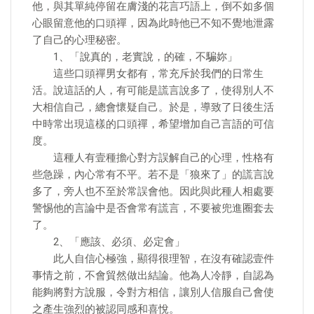
他，與其單純停留在膚淺的花言巧語上，倒不如多個
心眼留意他的口頭禪，因為此時他已不知不覺地泄露
了自己的心理秘密。
1、「說真的，老實說，的確，不騙妳」
這些口頭禪男女都有，常充斥於我們的日常生
活。說這話的人，有可能是謊言說多了，使得別人不
大相信自己，總會懷疑自己。於是，導致了日後生活
中時常出現這樣的口頭禪，希望增加自己言語的可信
度。
這種人有壹種擔心對方誤解自己的心理，性格有
些急躁，內心常有不平。若不是「狼來了」的謊言說
多了，旁人也不至於常誤會他。因此與此種人相處要
警惕他的言論中是否會常有謊言，不要被兜進圈套去
了。
2、「應該、必須、必定會」
此人自信心極強，顯得很理智，在沒有確認壹件
事情之前，不會貿然做出結論。他為人冷靜，自認為
能夠將對方說服，令對方相信，讓別人信服自己會使
之產生強烈的被認同感和喜悅。