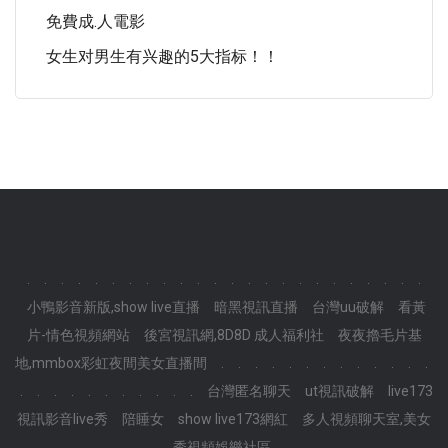
免費成.人電影
女生对男生有兴趣的5大指标！！
.
.
.
.
.
.
.
.
.
.
.
.
.
.
.
.
.
.
.
.
.
.
.
.
小鴨影音新版,show live直播
暗黑視訊直播
台灣uu破解
看黃
片-情色視頻網站
後宮視訊網,8D8D 成人福利社
夜夜擼毛片基
地,mmbox彩虹夜間美女直播間
.
.
.
.
.
.
.
.
.
.
.
.
.
.
.
.
.
.
.
.
.
.
.
.
台灣匿名聊天
ut視訊破解
live173
視訊影音live秀
陪睡女
show live173網紅
多人視頻聊天室,美女
秀視頻娛樂社區