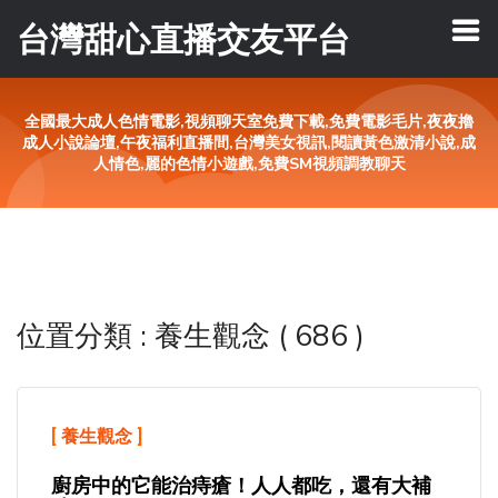
台灣甜心直播交友平台
全國最大成人色情電影,視頻聊天室免費下載,免費電影毛片,夜夜擼
成人小說論壇,午夜福利直播間,台灣美女視訊,閱讀黃色激清小說,成
人情色,麗的色情小遊戲,免費SM視頻調教聊天
位置分類 : 養生觀念 ( 686 )
[
養生觀念
]
廚房中的它能治痔瘡！人人都吃，還有大補