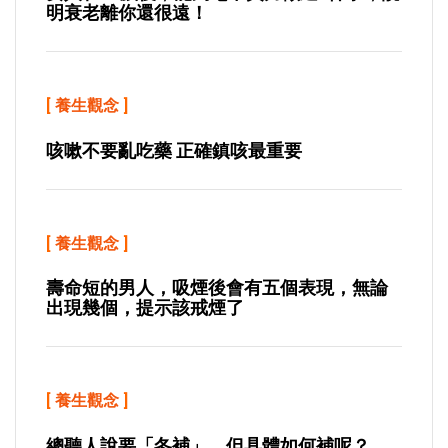
明衰老離你還很遠！
[
養生觀念
]
咳嗽不要亂吃藥 正確鎮咳最重要
[
養生觀念
]
壽命短的男人，吸煙後會有五個表現，無論
出現幾個，提示該戒煙了
[
養生觀念
]
總聽人說要「冬補」，但具體如何補呢？