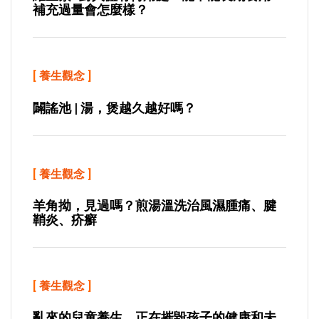
補充過量會怎麼樣？
[
養生觀念
]
闢謠池 | 湯，煲越久越好嗎？
[
養生觀念
]
羊角拗，見過嗎？煎湯溫洗治風濕腫痛、腱
鞘炎、疥癬
[
養生觀念
]
亂來的兒童養生，正在摧毀孩子的健康和未