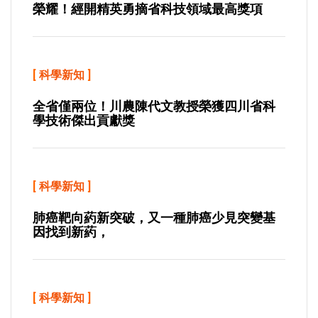
榮耀！經開精英勇摘省科技領域最高獎項
[
科學新知
]
全省僅兩位！川農陳代文教授榮獲四川省科
學技術傑出貢獻獎
[
科學新知
]
肺癌靶向葯新突破，又一種肺癌少見突變基
因找到新葯，
[
科學新知
]